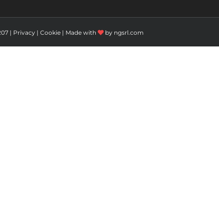
207 |
Privacy
|
Cookie
| Made with
by
ngsrl.com