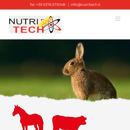
Salta
Tel: +39 0376 573048
|
info@nutritech.it
al
contenuto