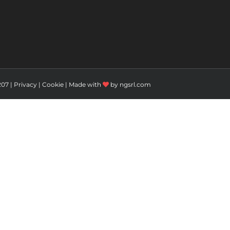
207 |
Privacy
|
Cookie
| Made with
by
ngsrl.com