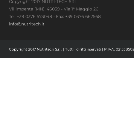
Copyright 2017 NUTRI-TECH SRL
Villimpenta (MN), 46039 - Via 1° Maggio 26
Tel: +39 0376 573048 - Fax: +39 0376 667568
info@nutritech.it
Copyright 2017 Nutritech S.r.l. | Tutti i diritti riservati | P.IVA. 02153850