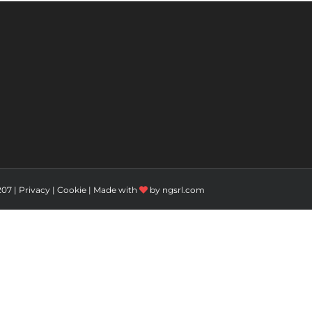
207 |
Privacy
|
Cookie
| Made with
by
ngsrl.com