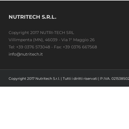
NUTRITECH S.R.L.
Copyright 2017 NUTRI-TECH SRL
Villimpenta (MN), 46039 - Via 1° Maggio 26
Tel: +39 0376 573048 - Fax: +39 0376 667568
info@nutritech.it
Copyright 2017 Nutritech S.r.l. | Tutti i diritti riservati | P.IVA. 02153850