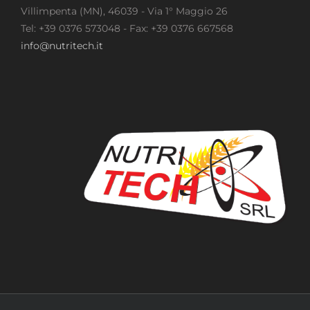
Villimpenta (MN), 46039 - Via 1° Maggio 26
Tel: +39 0376 573048 - Fax: +39 0376 667568
info@nutritech.it