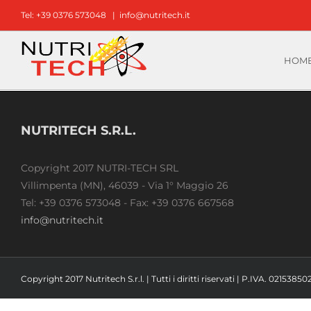
Salta
Tel: +39 0376 573048
|
info@nutritech.it
al
contenuto
HOM
NUTRITECH S.R.L.
Copyright 2017 NUTRI-TECH SRL
Villimpenta (MN), 46039 - Via 1° Maggio 26
Tel: +39 0376 573048 - Fax: +39 0376 667568
info@nutritech.it
Copyright 2017 Nutritech S.r.l. | Tutti i diritti riservati | P.IVA. 02153850