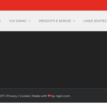
E
CHI SIAMO
PRODOTTI E SERVIZI
LINEE ZOOTE
207 |
Privacy
|
Cookie
| Made with
by
ngsrl.com